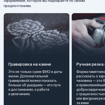
оформление, которое вы подбираете по своим
предпочтениям.
Гравировка на камне
Ручная резка
Это не только сухие ФИО и даты
Форма памятника
жизни. Дополнительной
рассказать о ха
гравировкой можно показать
человека — это 
больше об ушедшем — его пути
и прямолинейный
и достижениях, о работе
добросердечная
и увлечениях.
с грациозностью 
или фигурная ре
за вами.