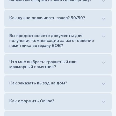
Как нужно оплачивать заказ? 50/50?
Сам комплект памятника:
Стела (основная часть, где наносятся данные
усопшего)
Вы предоставляете документы для
Тумба (постамент, на который при помощи
получения компенсации за изготовление
штыря устанавливается стела)
памятника ветерану ВОВ?
Цветник (обрамление могилки, бывает, что
от цветника отказываются)
Обработка и сверловка комплекта
Что мне выбрать: гранитный или
Расположение символа веры (крестик или
мраморный памятник?
полумесяц)
Нанесение портрета (портрет можно заменить
Как заказать выезд на дом?
на символ веры или вовсе портрет не рисовать)
Гравировка ФИО и дат жизни (шрифт может быть
как классический прямой, так и под наклоном или
прописной)
Как оформить Online?
Установка памятника на кладбище
Лично приехать в один из офисов