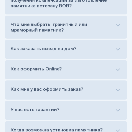
получения компенсации за изготовление
штыря устанавливается стела)
памятника ветерану ВОВ?
Цветник (обрамление могилки, бывает, что
от цветника отказываются)
Обработка и сверловка комплекта
Что мне выбрать: гранитный или
Расположение символа веры (крестик или
мраморный памятник?
полумесяц)
Нанесение портрета (портрет можно заменить
Как заказать выезд на дом?
на символ веры или вовсе портрет не рисовать)
Гравировка ФИО и дат жизни (шрифт может быть
как классический прямой, так и под наклоном или
прописной)
Как оформить Online?
Установка памятника на кладбище
Лично приехать в один из офисов
Оформить заказ удаленно (online)
Как мне у вас оформить заказ?
Заказать бесплатный выезд менеджера на дом
Лично приехать в один из офисов
Оформить заказ удаленно (online)
У вас есть гарантии?
Заказать бесплатный выезд менеджера на дом
Когда возможна установка памятника?