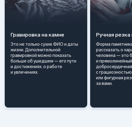
Гравировка на камне
Ручная резка
Это не только сухие ФИО и даты
Форма памятника
жизни. Дополнительной
рассказать о ха
гравировкой можно показать
человека — это 
больше об ушедшем — его пути
и прямолинейный
и достижениях, о работе
добросердечная
и увлечениях.
с грациозностью 
или фигурная ре
за вами.