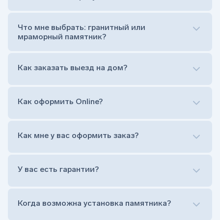
Цветник (обрамление могилки, бывает, что
от цветника отказываются)
Обработка и сверловка комплекта
Что мне выбрать: гранитный или
Расположение символа веры (крестик или
мраморный памятник?
полумесяц)
Нанесение портрета (портрет можно заменить
Как заказать выезд на дом?
на символ веры или вовсе портрет не рисовать)
Гравировка ФИО и дат жизни (шрифт может быть
как классический прямой, так и под наклоном или
прописной)
Как оформить Online?
Установка памятника на кладбище
Лично приехать в один из офисов
Оформить заказ удаленно (online)
Как мне у вас оформить заказ?
Заказать бесплатный выезд менеджера на дом
Лично приехать в один из офисов
Оформить заказ удаленно (online)
У вас есть гарантии?
Заказать бесплатный выезд менеджера на дом
Когда возможна установка памятника?