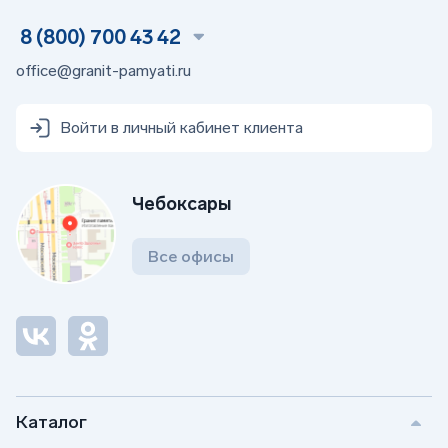
материалы.
Процесс подготовки бетона, включает в себя
8 (800) 700 43 42
регламентированное количество материалов,
office@granit-pamyati.ru
щебня,песка и цемента.
Стоимость зависит от сложности проекта и
используемых материалов. Добавьте товар в корзину
Войти в личный кабинет клиента
на сайте или отправьте заявку на обратную связь,
чтобы консультанты помогли вам подобрать
подходящее решение.
Чебоксары
Все офисы
Поможем с выбором и ответим
на вопросы
Если у вас остались вопросы, то оставляйте
заявку на обратный звонок и наш менеджер
перезвонит в вам в выбранное время.
Каталог