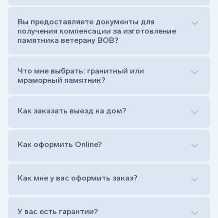
Стела (основная часть, где наносятся данные
усопшего)
Вы предоставляете документы для
Тумба (постамент, на который при помощи
получения компенсации за изготовление
штыря устанавливается стела)
памятника ветерану ВОВ?
Цветник (обрамление могилки, бывает, что
от цветника отказываются)
Обработка и сверловка комплекта
Что мне выбрать: гранитный или
Расположение символа веры (крестик или
мраморный памятник?
полумесяц)
Нанесение портрета (портрет можно заменить
Как заказать выезд на дом?
на символ веры или вовсе портрет не рисовать)
Гравировка ФИО и дат жизни (шрифт может быть
как классический прямой, так и под наклоном или
прописной)
Как оформить Online?
Установка памятника на кладбище
Лично приехать в один из офисов
Оформить заказ удаленно (online)
Как мне у вас оформить заказ?
Заказать бесплатный выезд менеджера на дом
Лично приехать в один из офисов
Оформить заказ удаленно (online)
У вас есть гарантии?
Заказать бесплатный выезд менеджера на дом