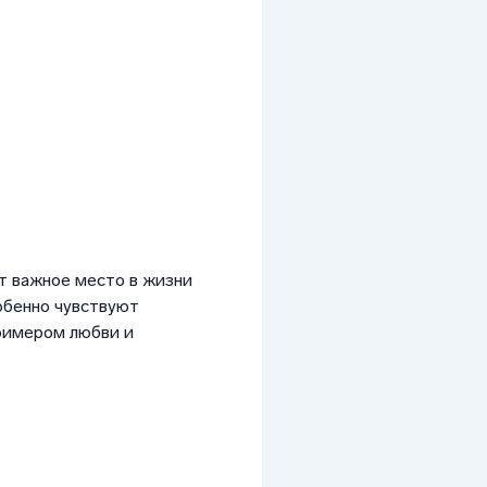
т важное место в жизни
обенно чувствуют
римером любви и