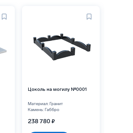
Цоколь на могилу №0001
Мемориа
№1
Материал: Гранит
Материал:
Камень: Габбро
200 13
238 780 ₽