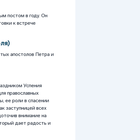
м постом в году. Он
товки к встрече
юля)
ятых апостолов Петра и
раздником Успения
для православных
, ее роли в спасении
ак заступницей всех
доточив внимание на
оторый дает радость и