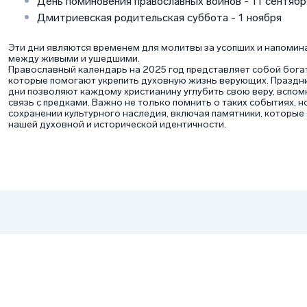
День поминовения православных воинов - 11 сентябр
Дмитриевская родительская суббота - 1 ноября
Эти дни являются временем для молитвы за усопших и напомин
между живыми и ушедшими.
Православный календарь на 2025 год представляет собой бога
которые помогают укрепить духовную жизнь верующих. Праздни
дни позволяют каждому христианину углубить свою веру, вспомн
связь с предками. Важно не только помнить о таких событиях, н
сохранении культурного наследия, включая памятники, которы
нашей духовной и исторической идентичности.