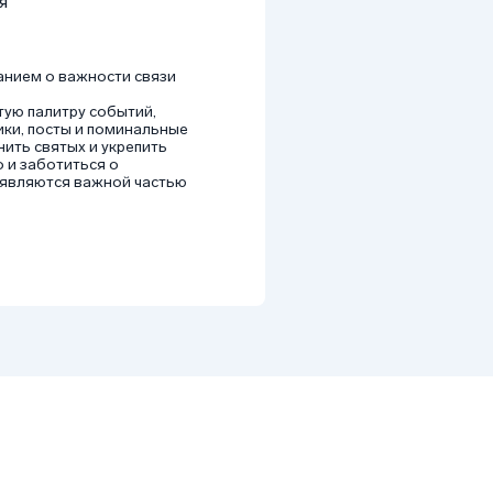
я
анием о важности связи
тую палитру событий,
ки, посты и поминальные
ить святых и укрепить
о и заботиться о
е являются важной частью